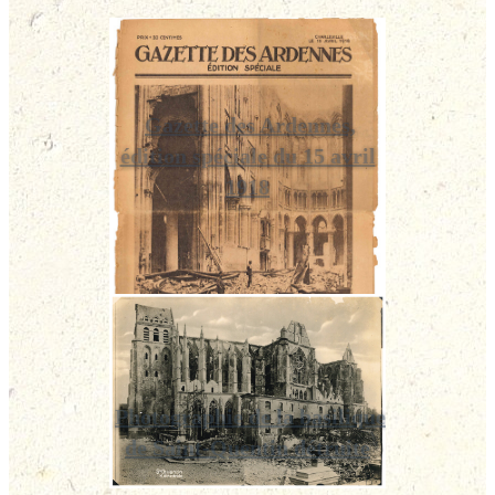
Gazette des Ardennes,
édition spéciale du 15 avril
1918
Photographie de la basilique
de Saint-Quentin détruite