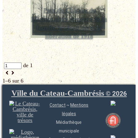
Parc du Château du
Mérinos alors demeure de la
famille Seydoux après la
libération de 1918
de 1
1–6 sur 6
Ville du Cateau-Cambrésis
©
2026
Contact
~
Mentions
légales
Médiathèque
municipale