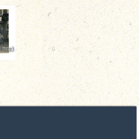
e-
g“
taire)