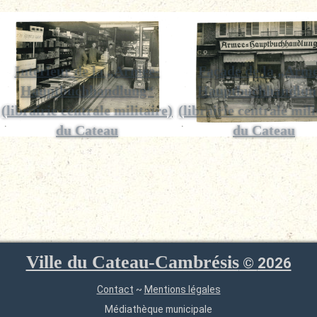
Intérieur de la „Armee-
Façade de la „Arme
Hauptbuchhandlung“
Hauptbuchhandlun
(librairie centrale militaire)
(librairie centrale mili
du Cateau
du Cateau
Ville du Cateau-Cambrésis
©
2026
Contact
~
Mentions légales
Médiathèque municipale