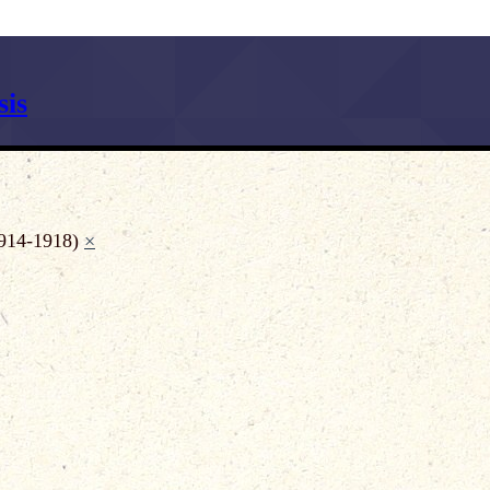
is
914-1918)
×