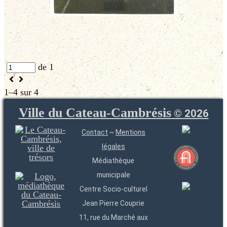
1916
de 1
1–4 sur 4
Ville du Cateau-Cambrésis
©
2026
Contact
~
Mentions
légales
Médiathèque
municipale
Centre Socio-culturel
Jean Pierre Couprie
11, rue du Marché aux