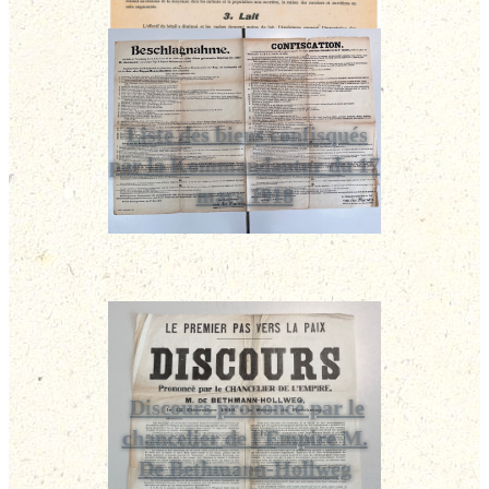
Liste des biens confisqués
par la Kommandantur du 17
mars 1918
Discours prononcé par le
chancelier de l'Empire M.
De Bethmann-Hollweg