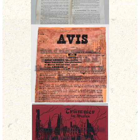
Avis d'exécution du 27
novembre 1914 de M.
Lhomme, M. Lallier et M.
Deloffre
Carnet de cartes postales
allemandes nommé