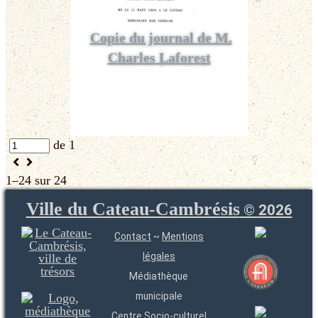
Copie du journal de M.
Charles Laforest
de 1
1–24 sur 24
Ville du Cateau-Cambrésis
©
2026
Contact
~
Mentions
légales
Médiathèque
municipale
Centre Socio-culturel