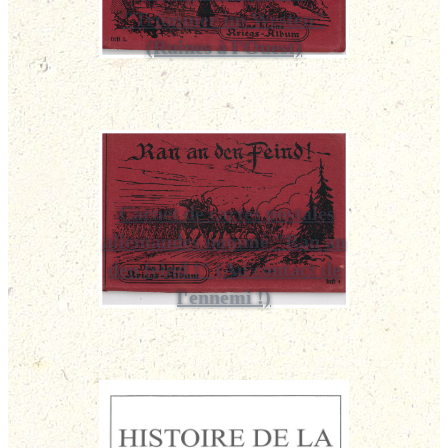
"Trümmer im Westen"
(Ruines à l'Ouest)
Carnet de cartes postales
allemandes nommé "Ran an
den feind !" (Au contact de
l'ennemi !)