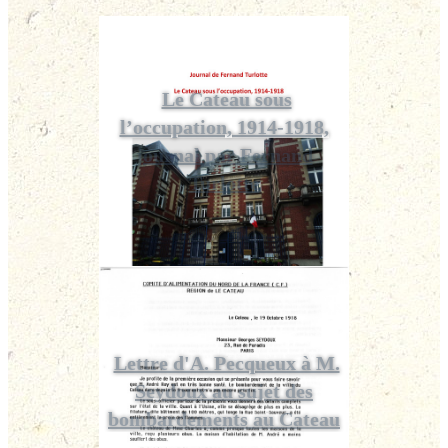
Le Cateau sous
l’occupation, 1914-1918,
journal par Fernand
Turlotte
Lettre d'A. Pecqueux à M.
Seydoux au sujet des
bombardements au Cateau