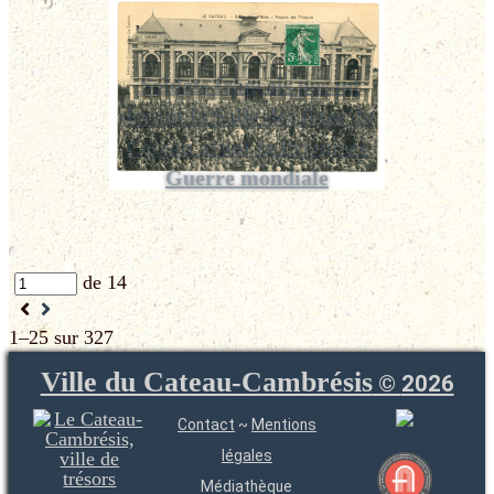
Soldats français posant
devant la Salle des fêtes du
Cateau avant la Première
Guerre mondiale
de 14
1–25 sur 327
Ville du Cateau-Cambrésis
©
2026
Contact
~
Mentions
légales
Médiathèque