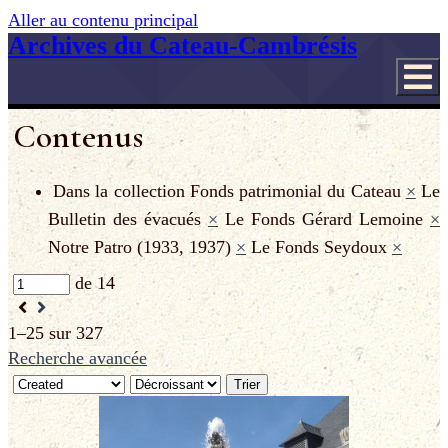
Aller au contenu principal
Archives du Cateau-Cambrésis
Contenus
Dans la collection
Fonds patrimonial du Cateau
×
Le
Bulletin des évacués
×
Le Fonds Gérard Lemoine
×
Notre Patro (1933, 1937)
×
Le Fonds Seydoux
×
de 14
1–25 sur 327
Recherche avancée
Trier