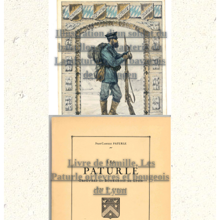
Illustration d'un soldat du
bataillon d’infanterie du
Landsturm royal bavarois
de Kissingen
Livre de famille, Les
Paturle orfèvres et bougeois
de Lyon