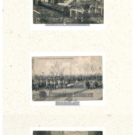
Cimetière allemand du
Cateau durant la Première
Guerre mondiale
Enterrement au cimetière
allemand du Cateau durant
la Première Guerre
mondiale