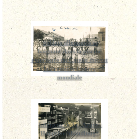
Soldats allemands se
baignant dans la piscine
extérieure du Cateau durant
la Première Guerre
mondiale
Intérieur de la „Armee-
Hauptbuchhandlung“