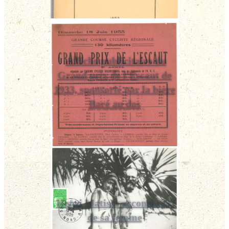
Affiche publicitaire du
Grand prix de l'Escaut de
1933, sponsorié par la bière
Baré au dos
Henri Matisse accompagné
de sa femme