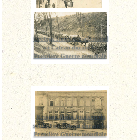
Cortège funéraire allemand
au Cateau durant la
Première Guerre mondiale
Krieger Heim (maison du
soldat) au Cateau durant la
Première Guerre mondiale