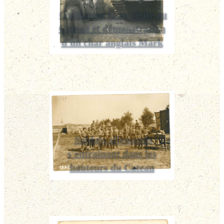
Guillaume II en visite au
Cateau et démonstration
d'un char anglais Mark
Soldats allemands
s'entrainant dans les
hauteurs du Cateau