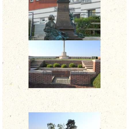
Monument à Charles
Seydoux
Quietiste Military
Cemetery