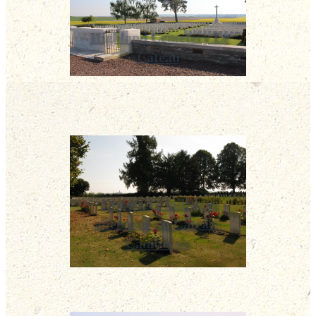
Highland Cemetery Le
Cateau
Cimetière militaire
allemand du Cateau-
Cambrésis