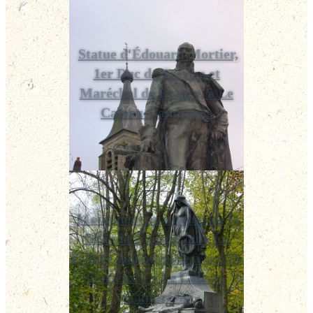
Statue d'Édouard Mortier,
1er Duc de Trévise et
Maréchal de France, à Le
Cateau-Cambrésis
Monument aux morts de la
Grande Guerre, ou « La
France douloureuse à ses fils
glorieux » – Le Cateau-
Cambrésis