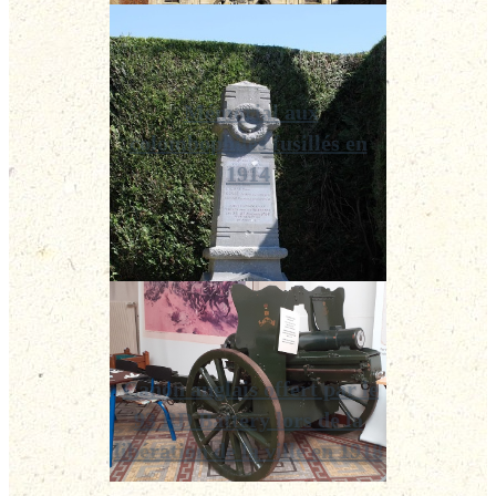
Mémorial aux
colombophiles fusillés en
1914
Canon anglais offert par le
93 RD Battery lors de la
libération de la ville en 1918