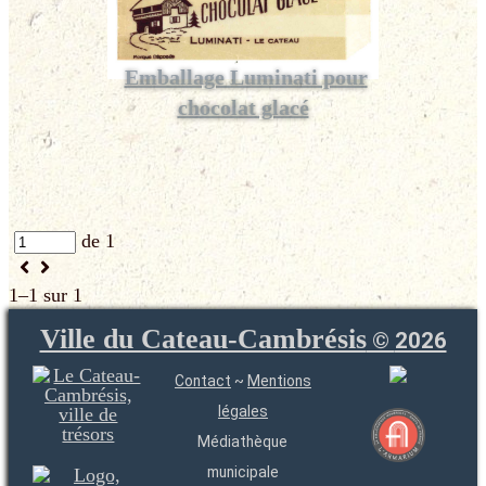
Emballage Luminati pour
chocolat glacé
de 1
1–1 sur 1
Ville du Cateau-Cambrésis
©
2026
Contact
~
Mentions
légales
Médiathèque
municipale