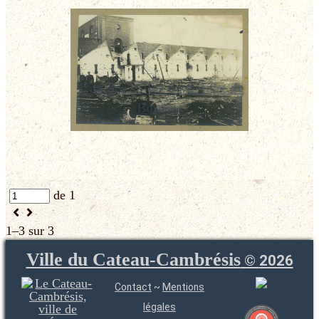
Une des salles de tissage de
Bousies
de 1
1–3 sur 3
Ville du Cateau-Cambrésis
©
2026
Contact
~
Mentions
légales