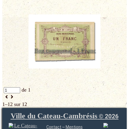
Bon communal - 1 Franc
de 1
1–12 sur 12
Ville du Cateau-Cambrésis
©
2026
Contact
~
Mentions