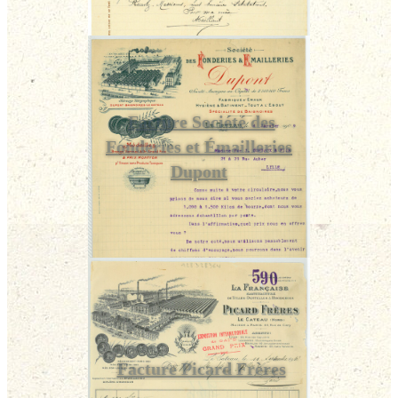
Facture Société des
Fonderies et Émailleries
Dupont
Facture Picard Frères