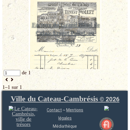
Facture du Grand Hôtel de
Calais Ernest Pollet, au
Tréport
de 1
1–1 sur 1
Ville du Cateau-Cambrésis
©
2026
Contact
~
Mentions
légales
Médiathèque