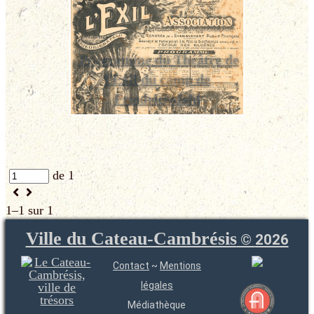
Programme du Théâtre de
l'Exil du camp de
Friedrichsfeld
de 1
1–1 sur 1
Ville du Cateau-Cambrésis
©
2026
Contact
~
Mentions
légales
Médiathèque