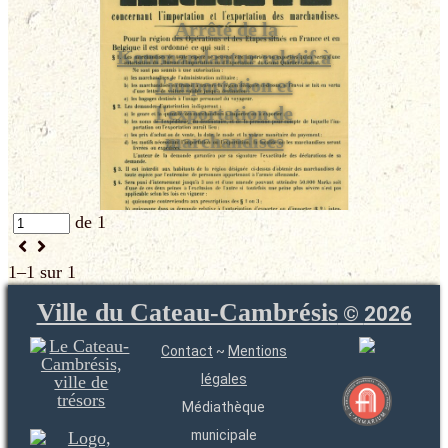
Arrêté de la
Kommandantur relatif à
l'importation et
l'exportation de
marchandises
de 1
1–1 sur 1
Ville du Cateau-Cambrésis
©
2026
Contact
~
Mentions
légales
Médiathèque
municipale