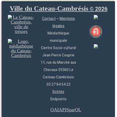
Ville du Cateau-Cambrésis
©
2026
Contact
~
Mentions
légales
Médiathèque
municipale
Centre Socio-culturel
Jean Pierre Couprie
11, rue du Marché aux
Chevaux 59360 Le
Cateau-Cambrésis
03 27 84 54 22
Entités
Endpoints
OAI
API
SparQL