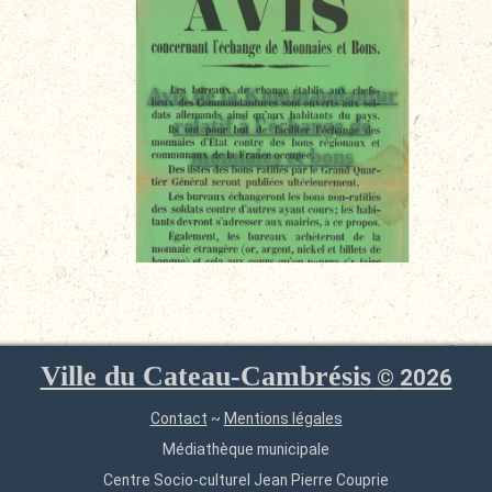
Avis de la Kommandantur
relatif à l'échange de
monnaies et bons
Ville du Cateau-Cambrésis
©
2026
Contact
~
Mentions légales
Médiathèque municipale
Centre Socio-culturel Jean Pierre Couprie