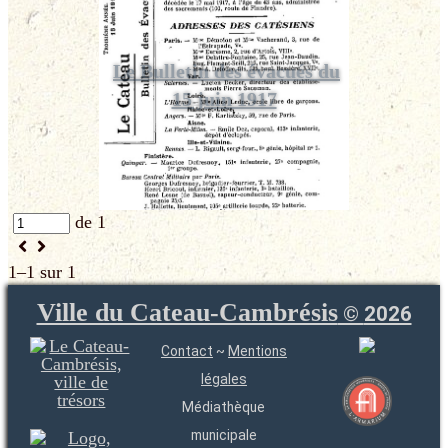
Le Bulletin des évacués du
15 juin 1917
de 1
1–1 sur 1
Ville du Cateau-Cambrésis
©
2026
Contact
~
Mentions
légales
Médiathèque
municipale