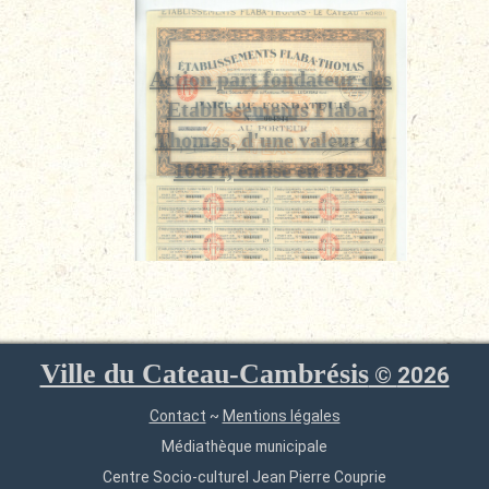
Action part fondateur des
Etablissements Flaba-
Thomas, d'une valeur de
100Fr, émise en 1925
Ville du Cateau-Cambrésis
©
2026
Contact
~
Mentions légales
Médiathèque municipale
Centre Socio-culturel Jean Pierre Couprie