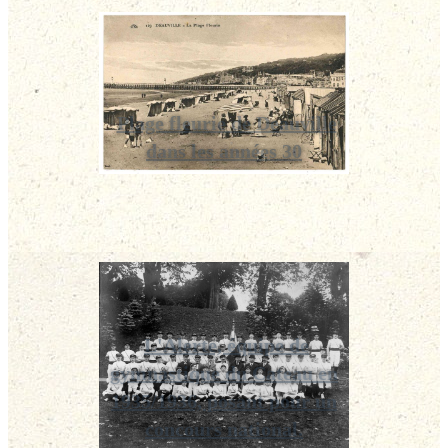
Plage fleurie de Deauville
dans les années 30
L'Alerte, équipe de
gymnastique du Cateau en
1935/1936, posant pour un
concours national.