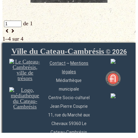
de 1
1–4 sur 4
Ville du Cateau-Cambrésis
©
2026
Contact
~
Mentions
légales
Médiathèque
municipale
Centre Socio-culturel
Jean Pierre Couprie
11, rue du Marché aux
Chevaux 59360 Le
Cateau-Cambrésis