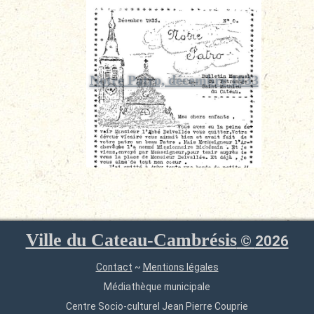
Notre Patro, décembre 1933
Ville du Cateau-Cambrésis
©
2026
Contact
~
Mentions légales
Médiathèque municipale
Centre Socio-culturel Jean Pierre Couprie