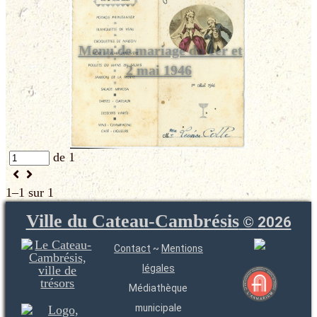
Menu de mariage du 1er et
2 mai 1946
de 1
1–1 sur 1
Ville du Cateau-Cambrésis
©
2026
Contact
~
Mentions
légales
Médiathèque
municipale