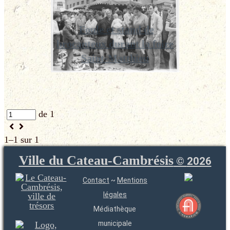
Foule et stand de
brocanteux durant la foire
Saint-Matthieu
de 1
1–1 sur 1
Ville du Cateau-Cambrésis
©
2026
Contact
~
Mentions
légales
Médiathèque
municipale