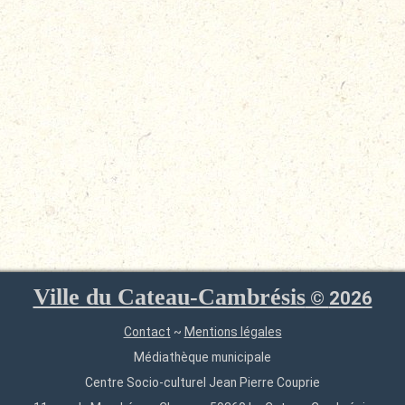
Ville du Cateau-Cambrésis
©
2026
Contact
~
Mentions légales
Médiathèque municipale
Centre Socio-culturel Jean Pierre Couprie