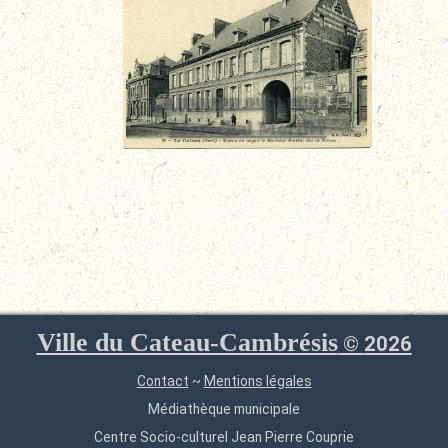
La maison où naquit le
Maréchal Mortier
Ville du Cateau-Cambrésis
©
2026
Contact
~
Mentions légales
Médiathèque municipale
Centre Socio-culturel Jean Pierre Couprie