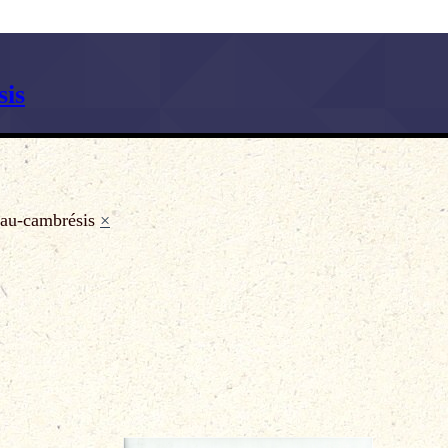
is
au-cambrésis
×