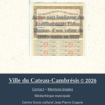
Action part fondateur des
Etablissements Flaba-
Thomas, d'une valeur de
100Fr, émise en 1925
Ville du Cateau-Cambrésis
©
2026
Contact
~
Mentions légales
Médiathèque municipale
Centre Socio-culturel Jean Pierre Couprie