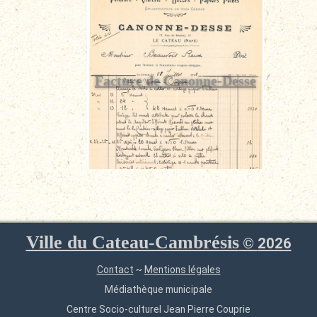
Facture de Canonne-Desse
Ville du Cateau-Cambrésis
©
2026
Contact
~
Mentions légales
Médiathèque municipale
Centre Socio-culturel Jean Pierre Couprie