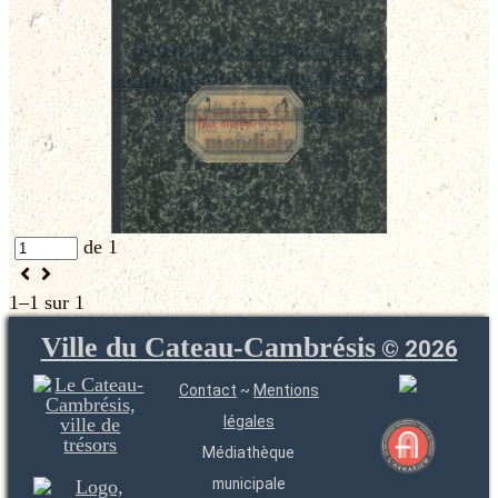
Journal de M. Lehembre,
combattant à Verdun lors de
la Première Guerre
mondiale
de 1
1–1 sur 1
Ville du Cateau-Cambrésis
©
2026
Contact
~
Mentions
légales
Médiathèque
municipale