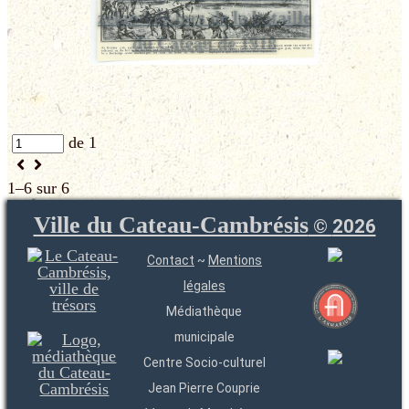
zélandais lors de la bataille
du Cateau de 1918
de 1
1–6 sur 6
Ville du Cateau-Cambrésis
©
2026
Contact
~
Mentions
légales
Médiathèque
municipale
Centre Socio-culturel
Jean Pierre Couprie