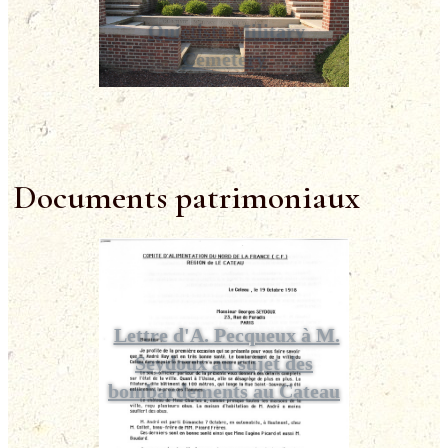
Quietiste Military
Cemetery
Documents patrimoniaux
Lettre d'A. Pecqueux à M.
Seydoux au sujet des
bombardements au Cateau