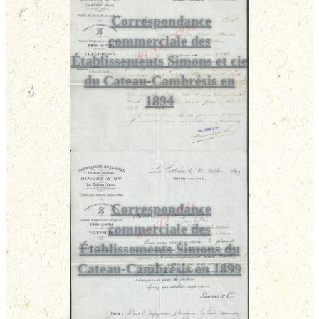
Correspondance
commerciale des
Établissements Simons et cie
du Cateau-Cambrésis en
1894
Correspondance
commerciale des
Établissements Simons du
Cateau-Cambrésis en 1899