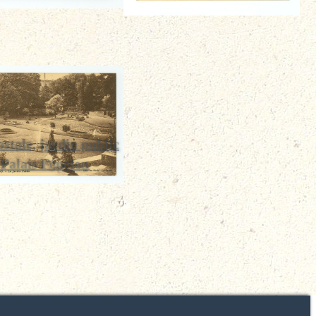
stale, jardin public
 Palais Fénelon