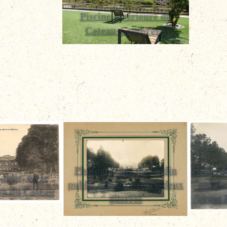
Piscine extérieure du
Cateau-Cambrésis
Photographie du jardin
Expositi
ublic, ou le
public durant l'entre-deux
public
on du Cateau
guerres
durant 