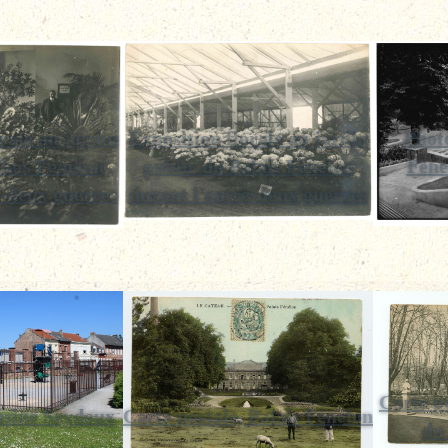
rale au jardin
Exposition florale au jardin
Phot
lais Fénelon
public du Palais Fénelon
Féne
e-deux guerres
durant l'entre-deux guerres
Carte po
'usine Seydoux
Carte postale, Palais Fénelon
du