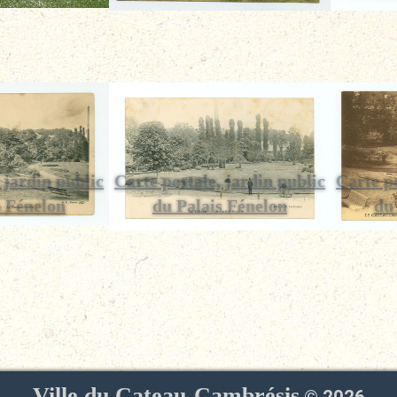
 jardin public
Carte postale, jardin public
Carte po
s Fénelon
du Palais Fénelon
du
Ville du Cateau-Cambrésis