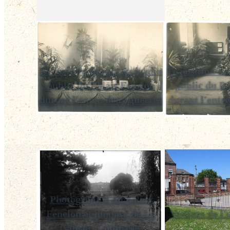
Exposition florale au jardin
Exposition flo
public du Palais Fénelon
public du Pa
durant l'entre-deux guerres
durant l'entr
Photographie du palais
Fénelon et du parc de Le
Vestiges de l
Cateau-Cambrésis