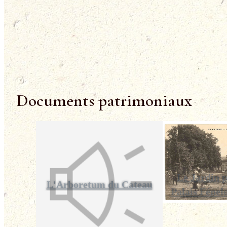
Documents patrimoniaux
Le Jardin p
L'Arboretum du Cateau
Palais Fénel