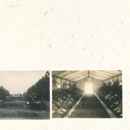
on florale au jardin
Exposition florale au jardin
 du Palais Fénelon
public du Palais Fénelon
l'entre-deux guerres
durant l'entre-deux guerres