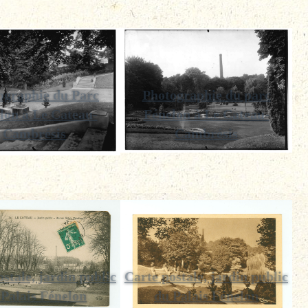
ographie du Parc
Photographie du parc
lon à Le Cateau-
Fénelon à Le Cateau-
Cambrésis
Cambrésis
stale, jardin public
Carte postale, jardin public
 Palais Fénelon
du Palais Fénelon