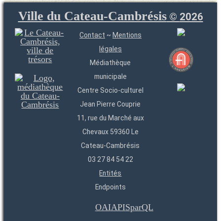
Ville du Cateau-Cambrésis
©
2026
Contact
~
Mentions
légales
Médiathèque
municipale
Centre Socio-culturel
Jean Pierre Couprie
11, rue du Marché aux
Chevaux 59360 Le
Cateau-Cambrésis
03 27 84 54 22
Entités
Endpoints
OAI
API
SparQL