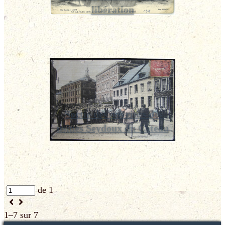
libération
Sortie des ouvriers des
usines Seydoux du Cateau
de 1
1–7 sur 7