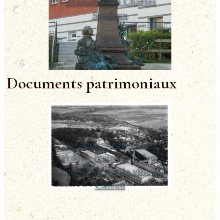
Monument à Charles
Seydoux
Documents patrimoniaux
Vue aérienne des usines
Seydoux juste avant leurs
acquisition par la ville du
Cateau