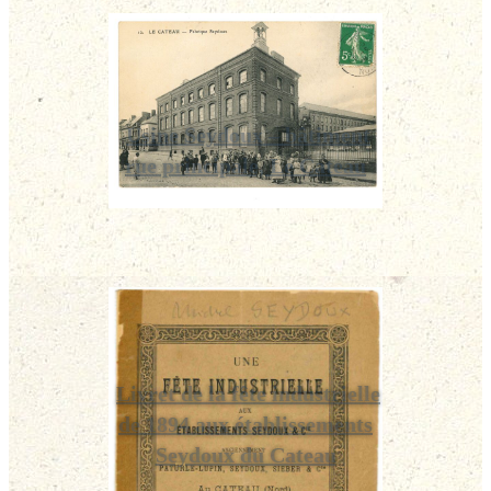
Usine Seydoux – bâtiment
rue principale, Le Cateau
Livret de la fête industrielle
de 1894 aux établissements
Seydoux du Cateau