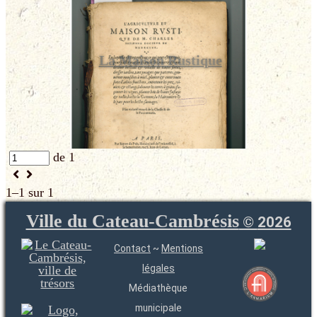
La Maison Rustique
de 1
1–1 sur 1
Ville du Cateau-Cambrésis
©
2026
Contact
~
Mentions
légales
Médiathèque
municipale