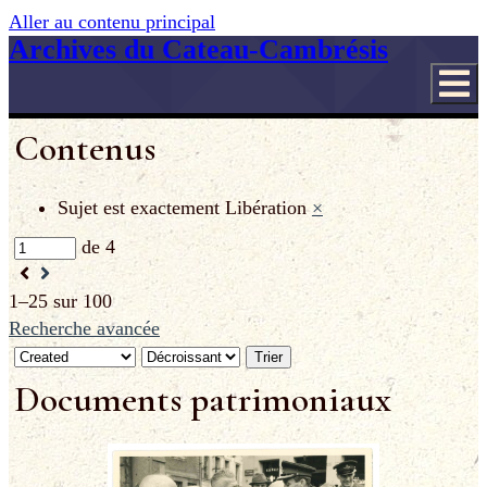
Aller au contenu principal
Archives du Cateau-Cambrésis
Contenus
Sujet est exactement
Libération
×
de 4
1–25 sur 100
Recherche avancée
Trier
Documents patrimoniaux