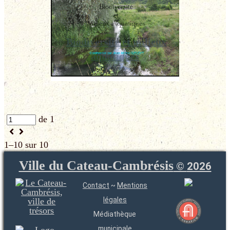
Biodiversité et milieux
aquatiques
de 1
1–10 sur 10
Ville du Cateau-Cambrésis
©
2026
Contact
~
Mentions
légales
Médiathèque
municipale