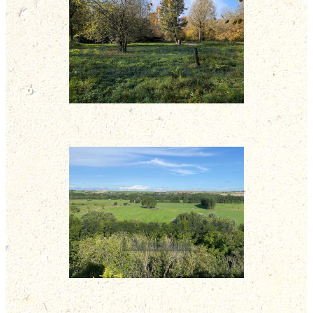
Le Ruisseau de Tupigny et
l'arboretum rue de Fesmy
Un vieux pays de France,
l'Arrouaise