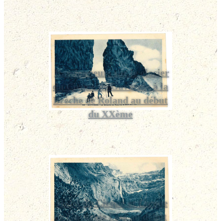
Randonneurs sur le glacier
du Cirque de Gavarnie à la
Brèche de Roland au début
du XXème
Hôtel du Cirque et Cirque
de Gavarnie l'été au début