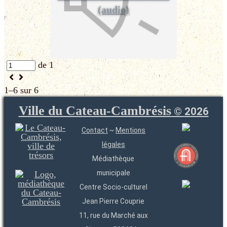
(audio)
de 1
1–6 sur 6
Ville du Cateau-Cambrésis
©
2026
Contact
~
Mentions
légales
Médiathèque
municipale
Centre Socio-culturel
Jean Pierre Couprie
11, rue du Marché aux