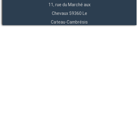
11, rue du Marché aux
Chevaux 59360 Le
Cateau-Cambrésis
03 27 84 54 22
Entités
Endpoints
OAI
API
SparQL
-
-