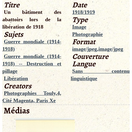
Titre
Date
Un bâtiment des
1918/1919
Type
abattoirs lors de la
libération de 1918
Image
Sujets
Photographie
Format
Guerre mondiale (1914-
1918)
image/jpeg,image/jpeg
Couverture
Guerre mondiale (1914-
Langue
1918) -- Destruction et
pillage
Sans contenu
Libération
linguistique
Creators
Photographies Touly,4,
Cité Magenta, Paris Xe
Médias