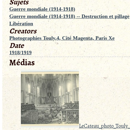
Sujets
Guerre mondiale (1914-1918)
Guerre mondiale (1914-1918) -- Destruction et pillage
Libération
Creators
Photographies Touly,4, Cité Magenta, Paris Xe
Date
1918/1919
Médias
LeCateau_photo_Touly_