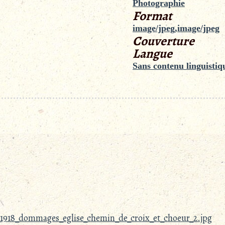
Photographie
Format
image/jpeg,image/jpeg
Couverture
Langue
Sans contenu linguistiq
1918_dommages_eglise_chemin_de_croix_et_choeur_2.jpg