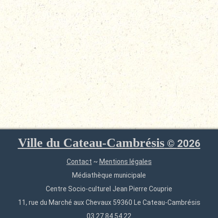
Ville du Cateau-Cambrésis
©
2026
Contact
~
Mentions légales
Médiathèque municipale
Centre Socio-culturel Jean Pierre Couprie
11, rue du Marché aux Chevaux 59360 Le Cateau-Cambrésis
03 27 84 54 22