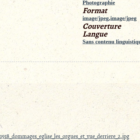
Photographie
Format
image/jpeg,image/jpeg
Couverture
Langue
Sans contenu linguistiq
918_dommages_eglise_les_orgues_et_vue_derriere_2.jpg