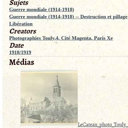
Sujets
Guerre mondiale (1914-1918)
Guerre mondiale (1914-1918) -- Destruction et pillage
Libération
Creators
Photographies Touly,4, Cité Magenta, Paris Xe
Date
1918/1919
Médias
LeCateau_photo_Touly_1