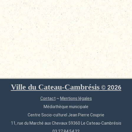
Ville du Cateau-Cambrésis
©
2026
Contact
~
Mentions légales
Médiathèque municipale
Centre Socio-culturel Jean Pierre Couprie
11, rue du Marché aux Chevaux 59360 Le Cateau-Cambrésis
03 27 84 54 22