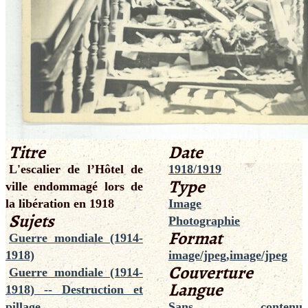
Titre
Date
L'escalier de l’Hôtel de
1918/1919
Type
ville endommagé lors de
la libération en 1918
Image
Sujets
Photographie
Format
Guerre mondiale (1914-
1918)
image/jpeg,image/jpeg
Couverture
Guerre mondiale (1914-
Langue
1918) -- Destruction et
pillage
Sans contenu