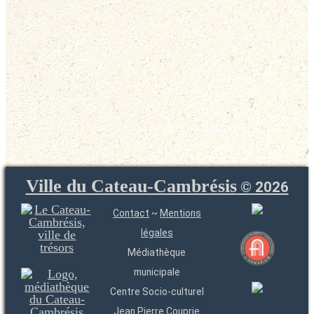
Ville du Cateau-Cambrésis
©
2026
Contact
~
Mentions
légales
Médiathèque
municipale
Centre Socio-culturel
Jean Pierre Couprie