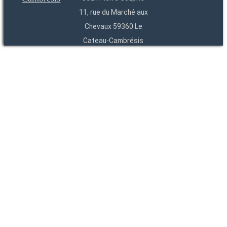
11, rue du Marché aux
Chevaux 59360 Le
Cateau-Cambrésis
03 27 84 54 22
Entités
Endpoints
OAI
API
SparQL
-
-