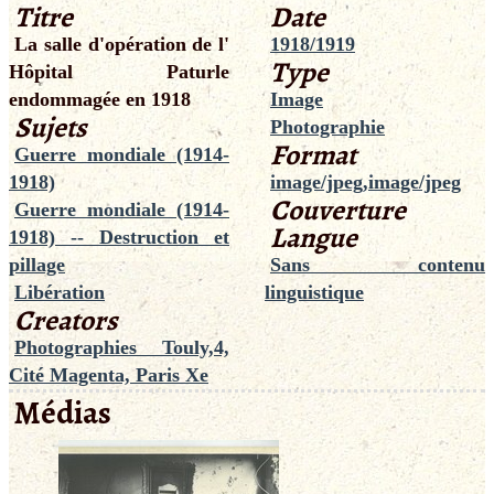
Titre
Date
La salle d'opération de l'
1918/1919
Type
Hôpital Paturle
endommagée en 1918
Image
Sujets
Photographie
Format
Guerre mondiale (1914-
1918)
image/jpeg,image/jpeg
Couverture
Guerre mondiale (1914-
Langue
1918) -- Destruction et
pillage
Sans contenu
Libération
linguistique
Creators
Photographies Touly,4,
Cité Magenta, Paris Xe
Médias