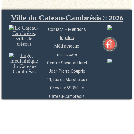
Ville du Cateau-Cambrésis
©
2026
Contact
~
Mentions
légales
Médiathèque
municipale
Centre Socio-culturel
Jean Pierre Couprie
11, rue du Marché aux
Chevaux 59360 Le
Cateau-Cambrésis
03 27 84 54 22
Entités
Endpoints
OAI
API
SparQL