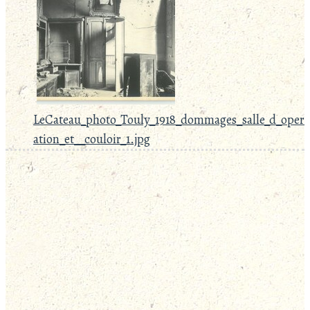
LeCateau_photo_Touly_1918_dommages_salle_d_oper
ation_et__couloir_1.jpg