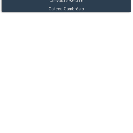
Chevaux 59360 Le
Cateau-Cambrésis
03 27 84 54 22
Entités
Endpoints
OAI
API
SparQL
-
-