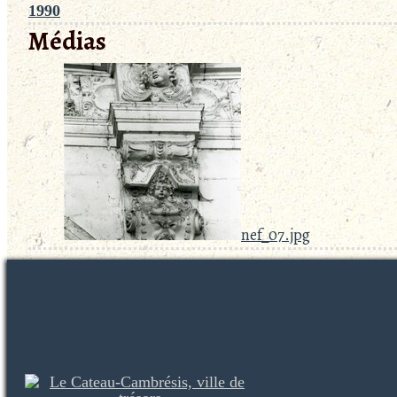
1990
Médias
nef_07.jpg