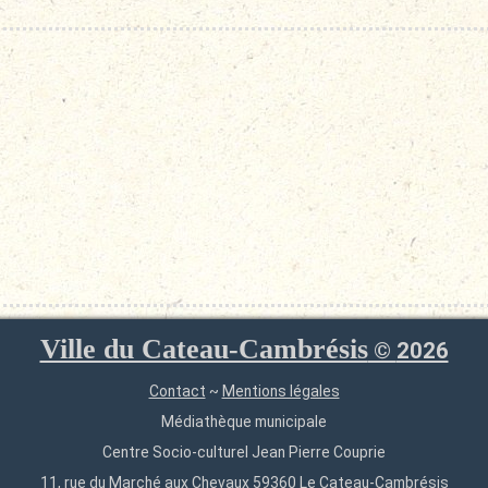
Ville du Cateau-Cambrésis
©
2026
Contact
~
Mentions légales
Médiathèque municipale
Centre Socio-culturel Jean Pierre Couprie
11, rue du Marché aux Chevaux 59360 Le Cateau-Cambrésis