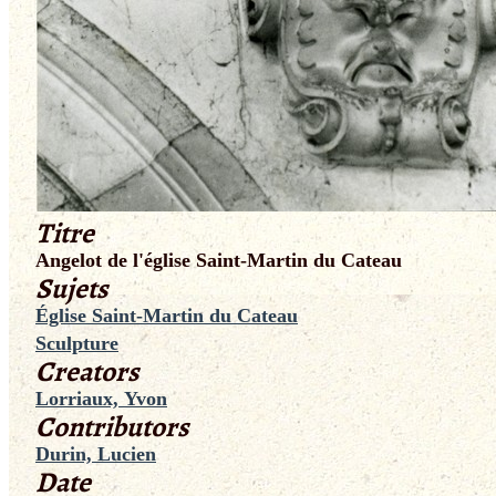
Titre
Angelot de l'église Saint-Martin du Cateau
Sujets
Église Saint-Martin du Cateau
Sculpture
Creators
Lorriaux, Yvon
Contributors
Durin, Lucien
Date