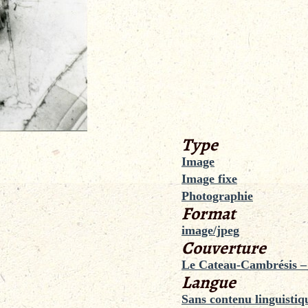
Type
Image
Image fixe
Photographie
Format
image/jpeg
Couverture
Le Cateau-Cambrésis –
Langue
Sans contenu linguistiq