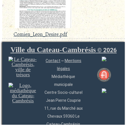
Comien_Leon_Desire.pdf
Ville du Cateau-Cambrésis
©
2026
Contact
~
Mentions
légales
Médiathèque
municipale
Centre Socio-culturel
Jean Pierre Couprie
11, rue du Marché aux
Chevaux 59360 Le
Cateau-Cambrésis