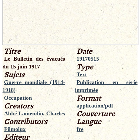
Titre
Date
Le Bulletin des évacués
19170515
Type
du 15 juin 1917
Sujets
Text
Guerre mondiale (1914-
Publication en série
1918)
imprimée
Format
Occupation
Creators
application/pdf
Couverture
Abbé Lamendin, Charles
Contributors
Langue
Filmolux
fre
Editeur