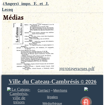
(Angers) impr. F. et J.
Lecoq
Médias
19170615evacues.pdf
Ville du Cateau-Cambrésis
©
2026
Contact
~
Mentions
légales
Médiathèque