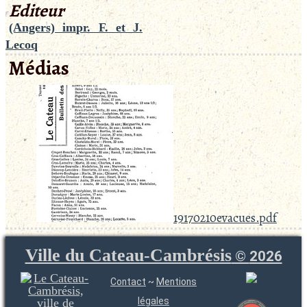
Editeur
(Angers) impr. F. et J.
Lecoq
Médias
19170210evacues.pdf
Ville du Cateau-Cambrésis
©
2026
Contact
~
Mentions
légales