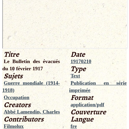
Titre
Date
Le Bulletin des évacués
19170210
Type
du 10 février 1917
Sujets
Text
Guerre mondiale (1914-
Publication en série
1918)
imprimée
Format
Occupation
Creators
application/pdf
Couverture
Abbé Lamendin, Charles
Contributors
Langue
Filmolux
fre