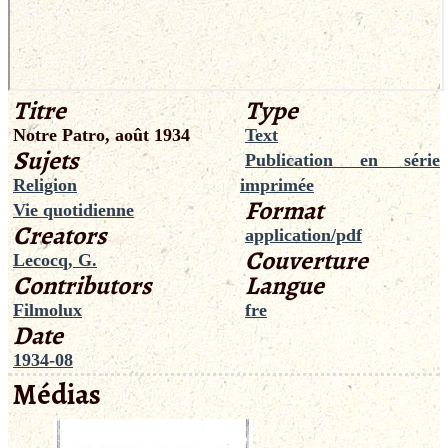
Titre
Type
Notre Patro, août 1934
Text
Sujets
Publication en série
Religion
imprimée
Format
Vie quotidienne
Creators
application/pdf
Couverture
Lecocq, G.
Contributors
Langue
Filmolux
fre
Date
1934-08
Médias