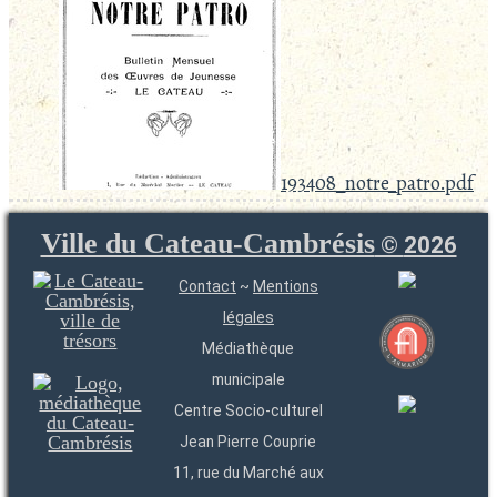
193408_notre_patro.pdf
Ville du Cateau-Cambrésis
©
2026
Contact
~
Mentions
légales
Médiathèque
municipale
Centre Socio-culturel
Jean Pierre Couprie
11, rue du Marché aux