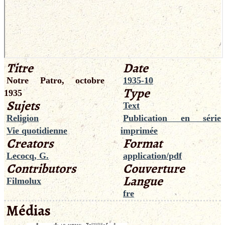
Titre
Date
Notre Patro, octobre
1935-10
Type
1935
Sujets
Text
Religion
Publication en série
Vie quotidienne
imprimée
Creators
Format
Lecocq, G.
application/pdf
Contributors
Couverture
Langue
Filmolux
fre
Médias