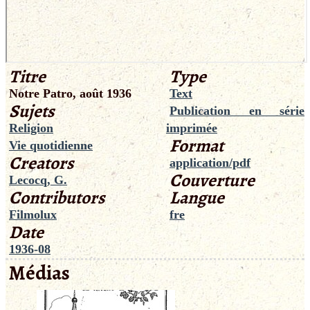
Titre
Type
Notre Patro, août 1936
Text
Sujets
Publication en série
Religion
imprimée
Format
Vie quotidienne
Creators
application/pdf
Couverture
Lecocq, G.
Contributors
Langue
Filmolux
fre
Date
1936-08
Médias