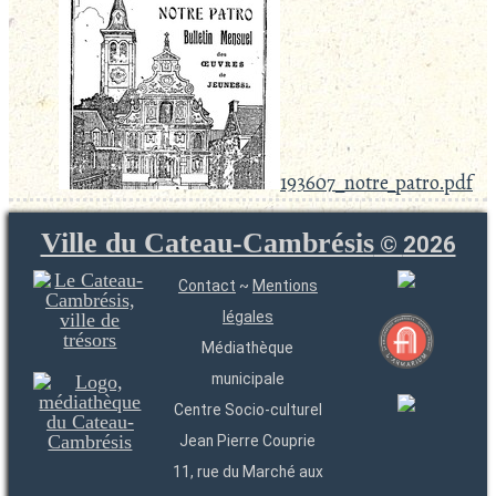
193607_notre_patro.pdf
Ville du Cateau-Cambrésis
©
2026
Contact
~
Mentions
légales
Médiathèque
municipale
Centre Socio-culturel
Jean Pierre Couprie
11, rue du Marché aux