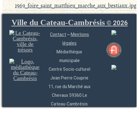
1969_foire_saint_matthieu_marche_aux_bestiaux.jpg
Ville du Cateau-Cambrésis
©
2026
Contact
~
Mentions
légales
Médiathèque
municipale
Centre Socio-culturel
Jean Pierre Couprie
11, rue du Marché aux
Chevaux 59360 Le
Cateau-Cambrésis
03 27 84 54 22
Entités
Endpoints