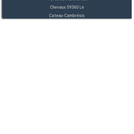
Chevaux 59360 Le
Cateau-Cambrésis
03 27 84 54 22
Entités
Endpoints
OAI
API
SparQL
-
-