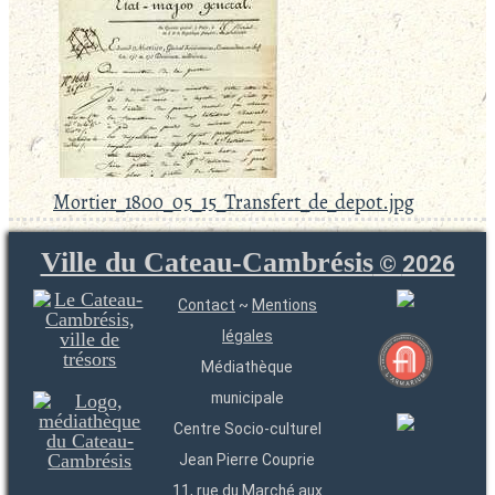
Mortier_1800_05_15_Transfert_de_depot.jpg
Ville du Cateau-Cambrésis
©
2026
Contact
~
Mentions
légales
Médiathèque
municipale
Centre Socio-culturel
Jean Pierre Couprie
11, rue du Marché aux